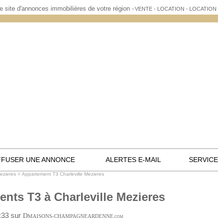
e site d'annonces immobilières de votre région -
VENTE - LOCATION - LOCATIO
FFUSER UNE ANNONCE
ALERTES E-MAIL
SERVIC
Mezieres
>
Appartement T3 Charleville Mezieres
nts T3 à Charleville Mezieres
5:33 sur
D
MAISONS-CHAMPAGNEARDENNE
.COM