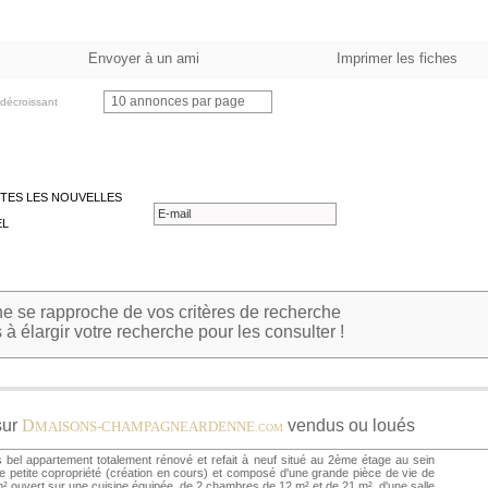
Envoyer à un ami
Imprimer les fiches
10 annonces par page
décroissant
TES LES NOUVELLES
EL
 se rapproche de vos critères de recherche
à élargir votre recherche pour les consulter !
sur
D
vendus ou loués
MAISONS-CHAMPAGNEARDENNE
.COM
 bel appartement totalement rénové et refait à neuf situé au 2ème étage au sein
e petite copropriété (création en cours) et composé d'une grande pièce de vie de
² ouvert sur une cuisine équipée, de 2 chambres de 12 m² et de 21 m², d'une salle