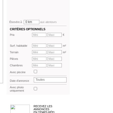
0 km
Étendre à
aux alentours
CRITÈRES OPTIONNELS
Prix
€
Surf. habitable
m²
Terrain
m²
Pièces
Chambres
Avec piscine
Toutes
Date d'annonce
Avec photo
uniquement
RECEVEZ LES
ANNONCES
EN TEMPS RÉEL