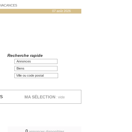
N VACANCES
07 août 2026
Recherche rapide
Annonces
Biens
ES
MA SÉLECTION
:
vide
0
annonces disponibles,