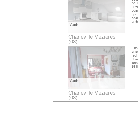
de 
env
comp
dpe:
seda
anth
Vente
Charleville Mezieres
(08)
Ardennes
Char
vous
rec
chau
immo
1580
Vente
Charleville Mezieres
(08)
Ardennes