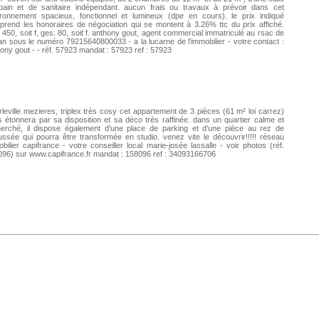
bain et de sanitaire indépendant. aucun frais ou travaux à prévoir dans cet
ironnement spacieux, fonctionnel et lumineux (dpe en cours). le prix indiqué
rend les honoraires de négociation qui se montent à 3.26% ttc du prix affiché.
 450, soit f, ges: 80, soit f. anthony gout, agent commercial immatriculé au rsac de
n sous le numéro 79215640800033 - a la lucarne de l'immobilier - votre contact :
ony gout - - réf. 57923 mandat : 57923 ref : 57923
leville mezieres, triplex très cosy cet appartement de 3 pièces (61 m² loi carrez)
 étonnera par sa disposition et sa déco très raffinée. dans un quartier calme et
herché, il dispose également d'une place de parking et d'une pièce au rez de
ssée qui pourra être transformée en studio. venez vite le découvrir!!!!! réseau
bilier capifrance - votre conseiller local marie-josée lassalle - voir photos (réf.
96) sur www.capifrance.fr mandat : 158096 ref : 34093166706