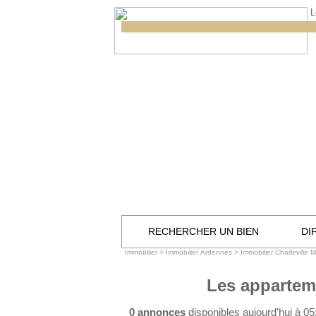
L
RECHERCHER UN BIEN
DI
Immobilier
>
Immobilier Ardennes
>
Immobilier Charleville 
Les apparteme
0 annonces
disponibles aujourd'hui à 0